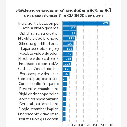
สถิติจำนวนรายงานผลการทำงานอันผิดปกติหรือผลอันไ
ม่พึงประสงค์จำแนกตาม GMDN 20 อันดับแรก
Intra-aortic balloon pu...
678
Flexible video gastros...
202
Ophthalmic surgical pr...
199
Flexible video broncho...
182
Silicone gel-filled brea...
160
Laparoscopic surgery...
152
Flexible video duoden...
143
Flexible video colonos...
138
Endoscopic control/vi...
125
Catheter/overtube bal...
121
Endoscope video cam...
102
General-purpose inten...
71
Cardiac radio-frequenc...
62
Posterior-chamber int...
58
Rigid endoscope teles...
56
Aortic transcatheter h...
55
General-purpose light...
55
Single-chamber implan...
47
Endoscopic video imag...
45
Insufflation gas condit...
45
0
100
200
300
400
500
600
700