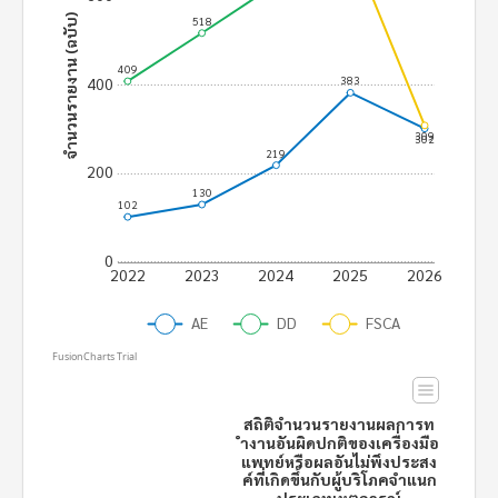
จำนวนรายงาน (ฉบับ)
518
409
383
400
309
302
219
200
130
102
0
2022
2023
2024
2025
2026
AE
DD
FSCA
FusionCharts Trial
สถิติจำนวนรายงานผลการท
ำงานอันผิดปกติของเครื่องมือ
แพทย์หรือผลอันไม่พึงประสง
ค์ที่เกิดขึ้นกับผู้บริโภคจำแนก