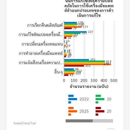
นินการแก้ไขเพื่อความปลอ
ดภัยในการใช้เครื่องมือแพท
ย์จำแนกประเภทของการดำ
เนินการแก้ไข
128
138
การเรียกคืนผลิตภัณฑ์
130
177
79
227
การแก้ไขดัดแปลงเครื่องมื...
167
93
82
24
10
6
การเปลี่ยนเครื่องทดแทน
3
19
5
18
15
การทำลายเครื่องมือแพทย์
26
29
20
252
การแจ้งเตือนเรื่องความป...
413
411
474
202
98
อื่น ๆ
113
109
103
43
0
100
200
300
400
500
จำนวนรายงาน (ฉบับ)
2022
2023
2025
2026
FusionCharts Trial