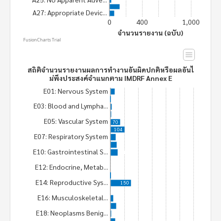
128
A27: Appropriate Devic...
58
0
400
1,000
จำนวนรายงาน (ฉบับ)
FusionCharts Trial
สถิติจำนวนรายงานผลการทำงานอันผิดปกติหรือผลอันไ
ม่พึงประสงค์จำแนกตาม IMDRF Annex E
E01: Nervous System
33
2
E03: Blood and Lympha...
11
7
E05: Vascular System
70
104
E07: Respiratory System
38
45
E10: Gastrointestinal S...
54
4
E12: Endocrine, Metab...
4
3
E14: Reproductive Sys...
150
4
E16: Musculoskeletal...
21
42
E18: Neoplasms Benig...
8
35