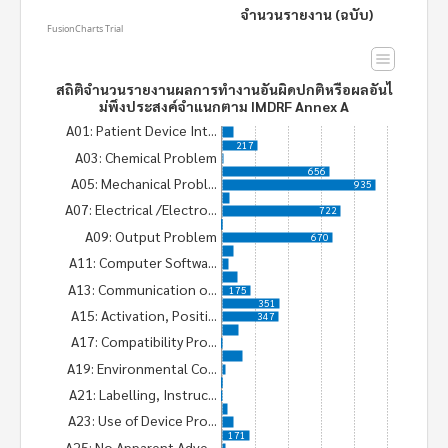
จำนวนรายงาน (ฉบับ)
FusionCharts Trial
สถิติจำนวนรายงานผลการทำงานอันผิดปกติหรือผลอันไ
ม่พึงประสงค์จำแนกตาม IMDRF Annex A
A01: Patient Device Int...
73
217
A03: Chemical Problem
10
656
A05: Mechanical Probl...
935
46
A07: Electrical /Electro...
722
4
A09: Output Problem
670
75
A11: Computer Softwa...
40
96
A13: Communication o...
175
351
A15: Activation, Positi...
347
104
A17: Compatibility Pro...
3
127
A19: Environmental Co...
24
4
A21: Labelling, Instruc...
2
35
A23: Use of Device Pro...
71
171
A25: No Apparent Adve...
24